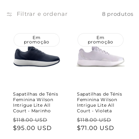
ç
ã
Filtrar e ordenar
8 produtos
o
Em
Em
:
promoção
promoção
Sapatilhas de Ténis
Sapatilhas de Ténis
Feminina Wilson
Feminina Wilson
Intrigue Lite All
Intrigue Lite All
Court - Marinho
Court - Violeta
Preço
Preço
Preço
Preço
$118.00 USD
$118.00 USD
normal
$95.00 USD
de
normal
$71.00 USD
de
saldo
saldo