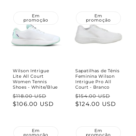
Em
Em
promoção
promoção
Wilson Intrigue
Sapatilhas de Ténis
Lite All Court
Feminina Wilson
Women Tennis
Intrigue Pro All
Shoes - White/Blue
Court - Branco
Preço
Preço
Preço
Preço
$118.00 USD
$154.00 USD
normal
$106.00 USD
de
normal
$124.00 USD
de
saldo
saldo
Em
Em
promoção
promoção