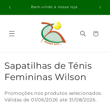
Saltar
Envio Gratuito para Compras Acima de
para o
100€ para Portugal
conteúdo
Carrinho
C
Sapatilhas de Ténis
o
Femininas Wilson
l
Promoções nos produtos selecionados.
e
Válidas de
01/06/2026
até 31/08/2026.