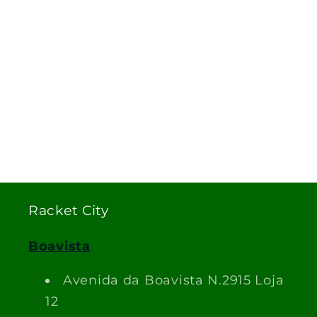
Racket City
Boavista
Avenida da Boavista N.2915 Loja
12