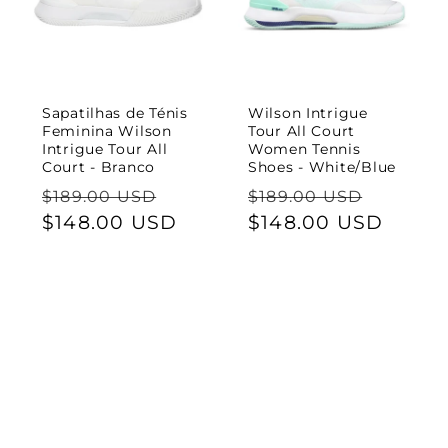
Sapatilhas de Ténis
Wilson Intrigue
Feminina Wilson
Tour All Court
Intrigue Tour All
Women Tennis
Court - Branco
Shoes - White/Blue
Preço
Preço
Preço
Preço
$189.00 USD
$189.00 USD
normal
$148.00 USD
de
normal
$148.00 USD
de
saldo
saldo