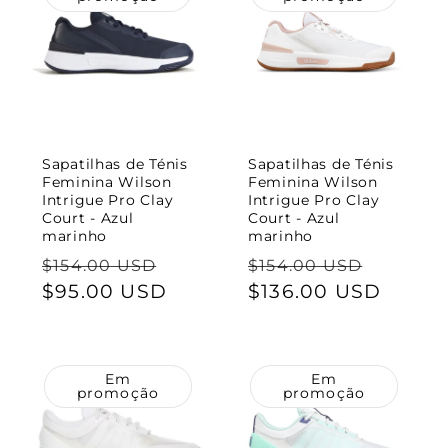
Sapatilhas de Ténis
Sapatilhas de Ténis
Feminina Wilson
Feminina Wilson
Intrigue Pro Clay
Intrigue Pro Clay
Court - Azul
Court - Azul
marinho
marinho
Preço
Preço
Preço
Preço
$154.00 USD
$154.00 USD
normal
$95.00 USD
de
normal
$136.00 USD
de
saldo
saldo
Em
Em
promoção
promoção