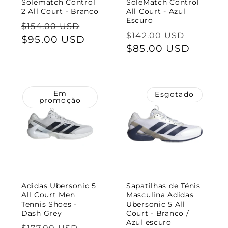
Solematch Control
SoleMatch Control
2 All Court - Branco
All Court - Azul
Escuro
Preço
Preço
$154.00 USD
Preço
Preço
$142.00 USD
normal
$95.00 USD
de
normal
$85.00 USD
de
saldo
saldo
Em
Esgotado
promoção
Adidas Ubersonic 5
Sapatilhas de Ténis
All Court Men
Masculina Adidas
Tennis Shoes -
Ubersonic 5 All
Dash Grey
Court - Branco /
Azul escuro
Preço
Preço