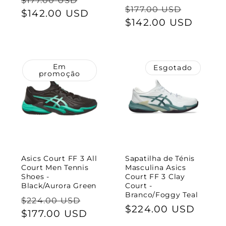
$177.00 USD
Preço
Preço
$177.00 USD
normal
$142.00 USD
de
normal
$142.00 USD
de
saldo
saldo
Em
Esgotado
promoção
Asics Court FF 3 All
Sapatilha de Ténis
Court Men Tennis
Masculina Asics
Shoes -
Court FF 3 Clay
Black/Aurora Green
Court -
Branco/Foggy Teal
Preço
Preço
$224.00 USD
Preço
$224.00 USD
normal
$177.00 USD
de
normal