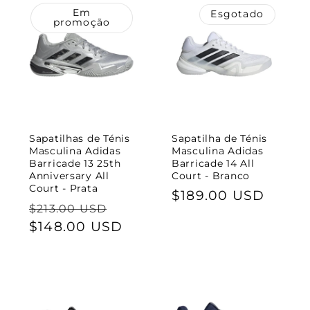
Em
Esgotado
promoção
Sapatilhas de Ténis
Sapatilha de Ténis
Masculina Adidas
Masculina Adidas
Barricade 13 25th
Barricade 14 All
Anniversary All
Court - Branco
Court - Prata
Preço
$189.00 USD
Preço
Preço
$213.00 USD
normal
normal
$148.00 USD
de
saldo