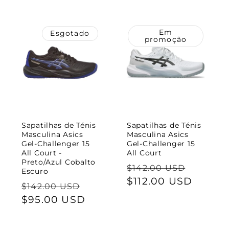
saldo
Em
Esgotado
promoção
Sapatilhas de Ténis
Sapatilhas de Ténis
Masculina Asics
Masculina Asics
Gel-Challenger 15
Gel-Challenger 15
All Court -
All Court
Preto/Azul Cobalto
Preço
Preço
$142.00 USD
Escuro
normal
$112.00 USD
de
Preço
Preço
$142.00 USD
saldo
normal
$95.00 USD
de
saldo