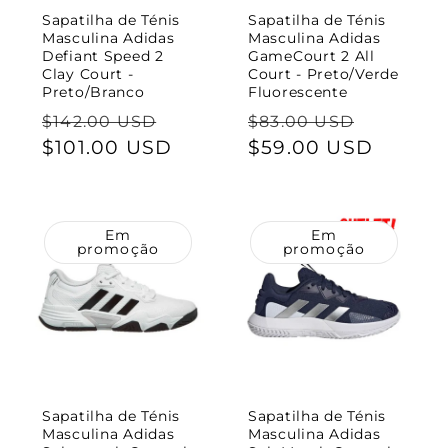
Sapatilha de Ténis
Sapatilha de Ténis
Masculina Adidas
Masculina Adidas
Defiant Speed 2
GameCourt 2 All
Clay Court -
Court - Preto/Verde
Preto/Branco
Fluorescente
Preço
Preço
Preço
Preço
$142.00 USD
$83.00 USD
normal
$101.00 USD
de
normal
$59.00 USD
de
saldo
saldo
Em
Em
promoção
promoção
Sapatilha de Ténis
Sapatilha de Ténis
Masculina Adidas
Masculina Adidas