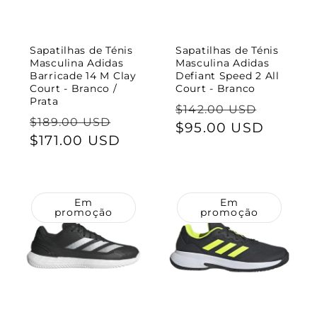
Sapatilhas de Ténis
Sapatilhas de Ténis
Masculina Adidas
Masculina Adidas
Barricade 14 M Clay
Defiant Speed 2 All
Court - Branco /
Court - Branco
Prata
Preço
Preço
$142.00 USD
Preço
Preço
$189.00 USD
normal
$95.00 USD
de
normal
$171.00 USD
de
saldo
saldo
Em
Em
promoção
promoção