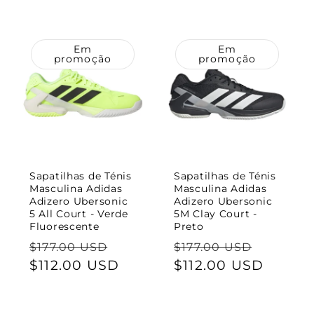
saldo
Em
Em
promoção
promoção
Sapatilhas de Ténis
Sapatilhas de Ténis
Masculina Adidas
Masculina Adidas
Adizero Ubersonic
Adizero Ubersonic
5 All Court - Verde
5M Clay Court -
Fluorescente
Preto
Preço
Preço
Preço
Preço
$177.00 USD
$177.00 USD
normal
$112.00 USD
de
normal
$112.00 USD
de
saldo
saldo