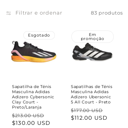
ç
ã
Filtrar e ordenar
83 produtos
o
Em
Esgotado
:
promoção
Sapatilha de Ténis
Sapatilhas de Ténis
Masculina Adidas
Masculina Adidas
Adizero Cybersonic
Adizero Ubersonic
Clay Court -
5 All Court - Preto
Preto/Laranja
Preço
Preço
$177.00 USD
Preço
Preço
$213.00 USD
normal
$112.00 USD
de
normal
$130.00 USD
de
saldo