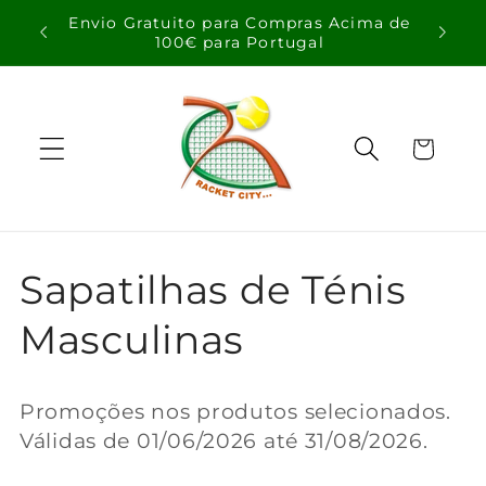
Saltar
Envio Gratuito para Compras Acima de
para o
100€ para Portugal
conteúdo
Carrinho
C
Sapatilhas de Ténis
o
Masculinas
l
Promoções nos produtos selecionados.
e
Válidas de
01/06/2026
até 31/08/2026.