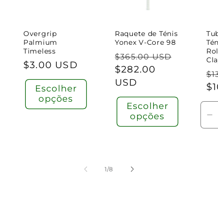
Overgrip
Raquete de Ténis
Tu
Palmium
Yonex V-Core 98
Té
Timeless
Ro
Preço
$365.00 USD
Cl
Preço
$3.00 USD
normal
Preço
$282.00
P
$1
normal
de
USD
n
$
Escolher
saldo
opções
Escolher
opções
D
a
q
d
D
de
1
/
8
Ti