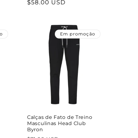
normal
$58.00 USD
de
saldo
o
Em promoção
Calças de Fato de Treino
Masculinas Head Club
Byron