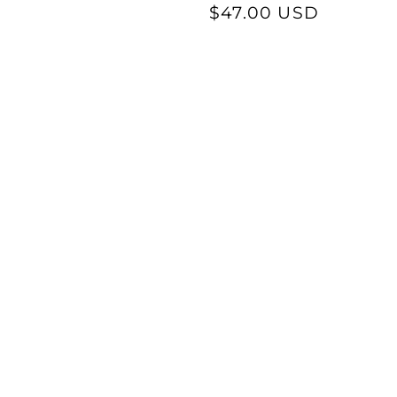
l
normal
$47.00 USD
de
saldo