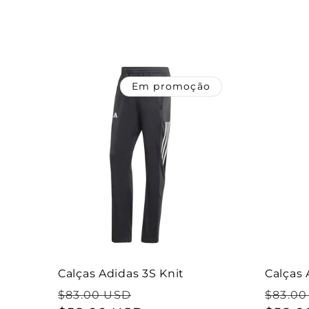
e
ç
Em promoção
ã
o
:
Calças Adidas 3S Knit
Calças 
Preço
Preço
Preço
$83.00 USD
$83.00