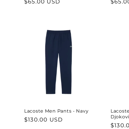
Preço
$65.00 USD
Preço
$65.0
normal
norma
Lacoste Men Pants - Navy
Lacost
Djokov
Preço
$130.00 USD
Preço
$130.
normal