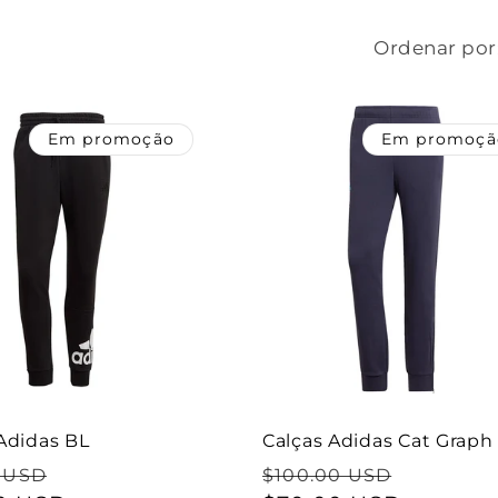
Ordenar por
Em promoção
Em promoçã
Adidas BL
Calças Adidas Cat Graph
Preço
Preço
Preço
 USD
$100.00 USD