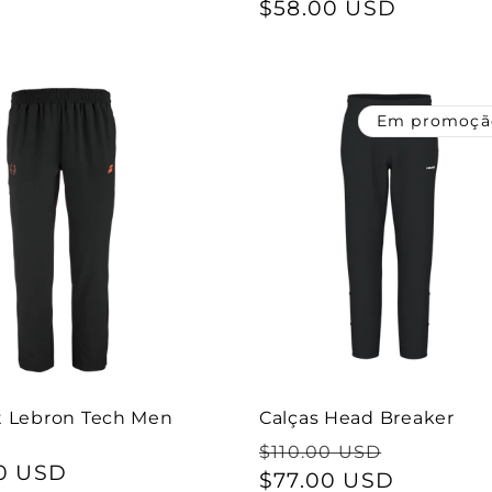
normal
$58.00 USD
de
saldo
saldo
Em promoçã
t Lebron Tech Men
Calças Head Breaker
Preço
Preço
$110.00 USD
0 USD
normal
$77.00 USD
de