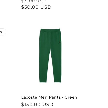
Preço
Preço
$71.00 USD
normal
$50.00 USD
de
saldo
o
Lacoste Men Pants - Green
Preço
$130.00 USD