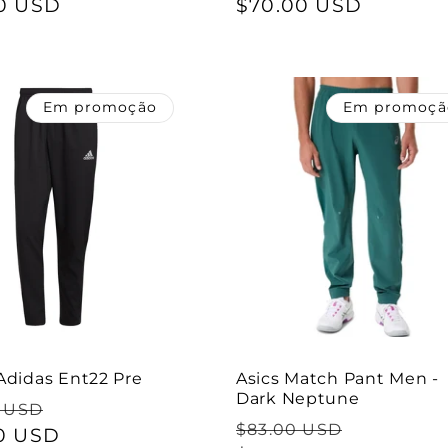
l
0 USD
de
normal
$70.00 USD
de
saldo
saldo
Em promoção
Em promoçã
Adidas Ent22 Pre
Asics Match Pant Men -
Dark Neptune
Preço
0 USD
Preço
Preço
$83.00 USD
l
0 USD
de