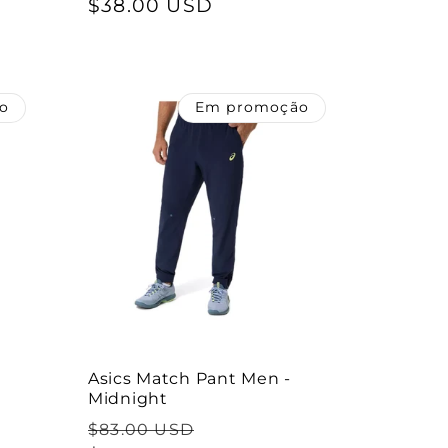
normal
$38.00 USD
de
saldo
o
Em promoção
Asics Match Pant Men -
Midnight
Preço
Preço
$83.00 USD