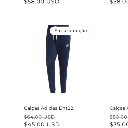
normal
$58.00 USD
de
norma
$58.0
saldo
Em promoção
Calças Adidas Ent22
Calças 
Preço
Preço
Preço
$64.00 USD
$50.0
normal
$45.00 USD
de
norma
$35.0