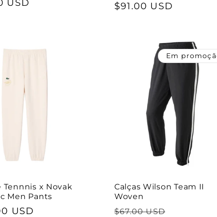
0 USD
normal
$91.00 USD
de
l
saldo
Em promoçã
e Tennnis x Novak
Calças Wilson Team II
ic Men Pants
Woven
00 USD
Preço
Preço
$67.00 USD