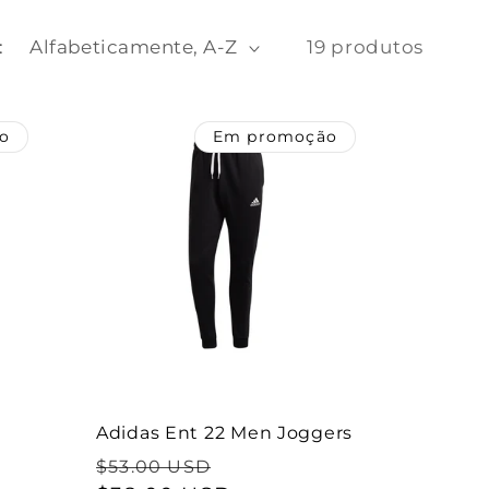
:
19 produtos
o
Em promoção
Adidas Ent 22 Men Joggers
Preço
Preço
$53.00 USD