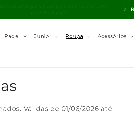
P
vio Gratuito para Compras Acima de 100€
para Portugal
a
í
Padel
Júnior
Roupa
Acessórios
s
/
r
e
nas
g
i
ã
nados. Válidas de
01/06/2026
até
o