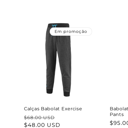
saldo
Em promoção
Calças Babolat Exercise
Babola
Pants
Preço
Preço
$68.00 USD
Preço
$95.0
normal
$48.00 USD
de