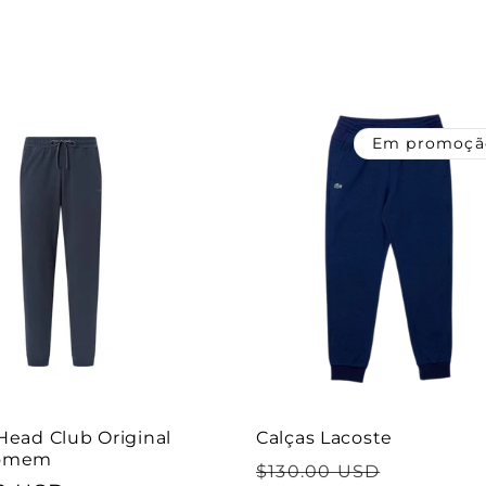
l
saldo
Em promoçã
Head Club Original
Calças Lacoste
Homem
Preço
Preço
$130.00 USD