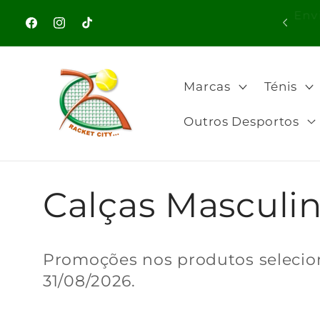
Saltar
En
para o
Bem-vindo à nossa loja
Facebook
Instagram
TikTok
conteúdo
Marcas
Ténis
Outros Desportos
C
Calças Masculi
o
Promoções nos produtos selecio
31/08/2026.
l