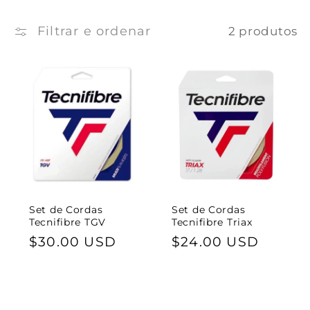
ç
ã
Filtrar e ordenar
2 produtos
o
:
Set de Cordas
Set de Cordas
Tecnifibre TGV
Tecnifibre Triax
Preço
$30.00 USD
Preço
$24.00 USD
normal
normal