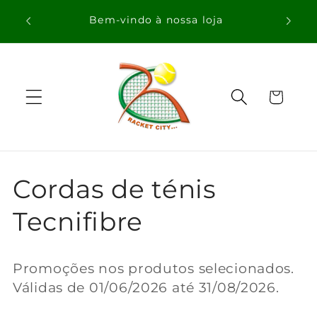
Saltar
para o
Bem-vindo à nossa loja
conteúdo
Carrinho
C
Cordas de ténis
o
Tecnifibre
l
Promoções nos produtos selecionados.
e
Válidas de
01/06/2026
até 31/08/2026.