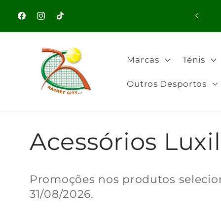
Saltar
para o
Bem-vindo à nossa loja
Facebook
Instagram
TikTok
conteúdo
Marcas
Ténis
Outros Desportos
C
Acessórios Luxi
o
Promoções nos produtos selecio
31/08/2026.
l