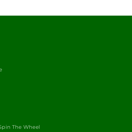
e
o
Spin The Wheel