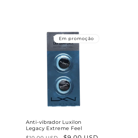
e
ç
Em promoção
ã
o
:
Anti-vibrador Luxilon
Legacy Extreme Feel
Preço
Preço
$9.00 USD
$10.00 USD