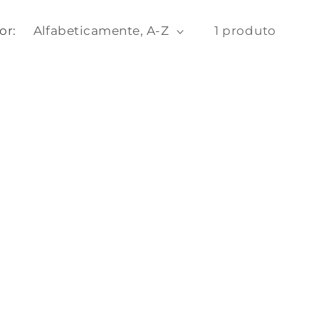
or:
1 produto