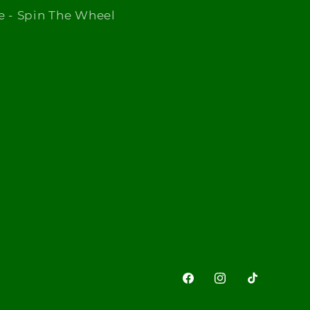
e - Spin The Wheel
Facebook
Instagram
TikTok