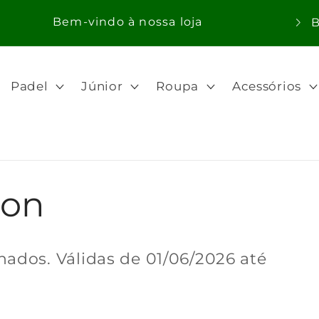
P
a
í
Padel
Júnior
Roupa
Acessórios
s
/
r
e
lon
g
i
ã
nados. Válidas de
01/06/2026
até
o