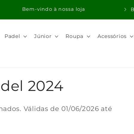
P
Bem-vindo à nossa loja
a
í
Padel
Júnior
Roupa
Acessórios
s
/
r
e
adel 2024
g
i
ã
nados. Válidas de
01/06/2026
até
o