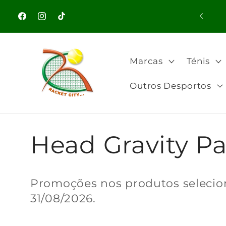
Saltar
para o
Facebook
Instagram
TikTok
conteúdo
Marcas
Ténis
Outros Desportos
C
Head Gravity P
o
Promoções nos produtos selecio
31/08/2026.
l