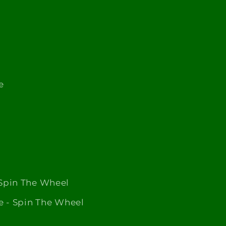
e
o
Spin The Wheel
e - Spin The Wheel